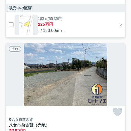
販売中の区画
183㎡(55.35坪)
225万円
- / 183.00㎡ / -
売地
八女市前古賀
八女市前古賀（売地）
225