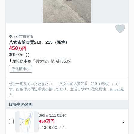
八女市前古賀
八女市前古賀218、219（売地）
450
万円
369.00㎡ (-)
鹿児島本線「羽犬塚」駅 徒歩50分
浄化槽排水
ぜひ一度見ていただきたい、「八女市前古賀218、219（売地）」で
す。好条件の周辺環境が整っており、生活しやすい住宅用地...
もっと見
る
販売中の区画
369㎡(111.62坪)
450万円
- / 369.00㎡ / -