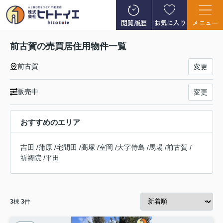
閲覧履歴
お気に入り
メニュー
前古賀の売買居住用物件一覧
前古賀
変更
販売中
変更
おすすめのエリア
吉田
/
蒲原
/
宅間田
/
高塚
/
室岡
/
大字侍島
/
馬場
/
前古賀
/
祈祷院
/
平田
3
棟
3
件