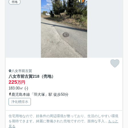
売地
八女市前古賀
八女市前古賀218（売地）
225
万円
183.00㎡ (-)
鹿児島本線「羽犬塚」駅 徒歩50分
浄化槽排水
住宅用地なので、好条件の周辺環境が整っており、生活のしやすい環境
を期待できます。綺麗に整備された売地ですので、面倒な手入...
もっと
見る