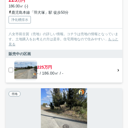
万円
186.00㎡ (-)
鹿児島本線「羽犬塚」駅 徒歩50分
浄化槽排水
八女市前古賀（売地）の詳しい情報。コチラは売地の情報となっていま
す。土地購入をお考えの方は是非。住宅用地なので住みやすい...
もっと
見る
販売中の区画
225万円
- / 186.00㎡ / -
売地