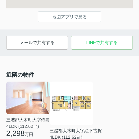
地図アプリで見る
メールで共有する
LINEで共有する
近隣の物件
三潴郡大木町大字侍島
4LDK (112.62㎡)
三潴郡大木町大字絵下古賀
2,298
万円
4LDK (112.62㎡)