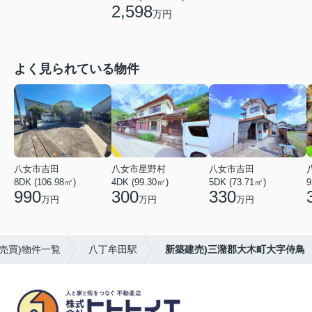
2,598
万円
よく見られている物件
八女市吉田
八女市星野村
八女市吉田
8DK (106.98㎡)
4DK (99.30㎡)
5DK (73.71㎡)
9
990
300
330
万円
万円
万円
売買)物件一覧
八丁牟田駅
新築建売)三潴郡大木町大字侍鳥