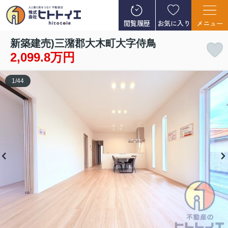
閲覧履歴
お気に入り
メニュー
新築建売)三潴郡大木町大字侍鳥
2,099.8万円
1
/
44