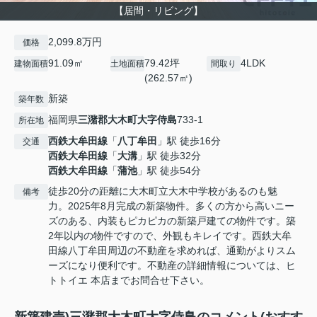
【居間・リビング】
2,099.8万円
価格
91.09㎡
79.42坪
4LDK
建物面積
土地面積
間取り
(262.57㎡)
新築
築年数
福岡県
三潴郡大木町
大字侍島
733-1
所在地
西鉄大牟田線
「
八丁牟田
」駅 徒歩16分
交通
西鉄大牟田線
「
大溝
」駅 徒歩32分
西鉄大牟田線
「
蒲池
」駅 徒歩54分
徒歩20分の距離に大木町立大木中学校があるのも魅
備考
力。2025年8月完成の新築物件。多くの方から高いニー
ズのある、内装もピカピカの新築戸建ての物件です。築
2年以内の物件ですので、外観もキレイです。西鉄大牟
田線八丁牟田周辺の不動産を求めれば、通勤がよりスム
ーズになり便利です。不動産の詳細情報については、ヒ
トトイエ 本店までお問合せ下さい。