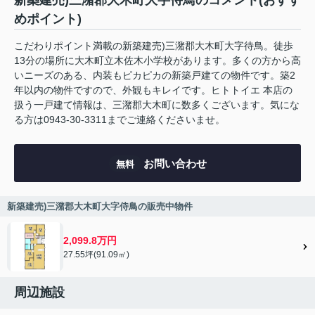
新築建売)三潴郡大木町大字侍鳥のコメント(おすす
めポイント)
こだわりポイント満載の新築建売)三潴郡大木町大字待鳥。徒歩
13分の場所に大木町立木佐木小学校があります。多くの方から高
いニーズのある、内装もピカピカの新築戸建ての物件です。築2
年以内の物件ですので、外観もキレイです。ヒトトイエ 本店の
扱う一戸建て情報は、三潴郡大木町に数多くございます。気にな
る方は0943-30-3311までご連絡くださいませ。
お問い合わせ
無料
新築建売)三潴郡大木町大字侍鳥の販売中物件
2,099.8万円
27.55坪(91.09㎡)
周辺施設