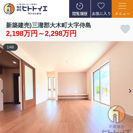
閲覧履歴
お気に入り
メニュー
新築建売)三潴郡大木町大字侍島
2,198万円～2,298万円
1
/
48