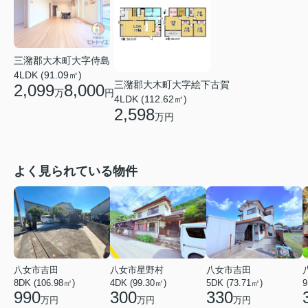
三潴郡大木町大字侍島
4LDK (91.09㎡)
三潴郡大木町大字絵下古賀
2,099
8,000
万
円
4LDK (112.62㎡)
2,598
万円
よく見られている物件
八女市吉田
八女市星野村
八女市吉田
8DK (106.98㎡)
4DK (99.30㎡)
5DK (73.71㎡)
9
990
300
330
万円
万円
万円