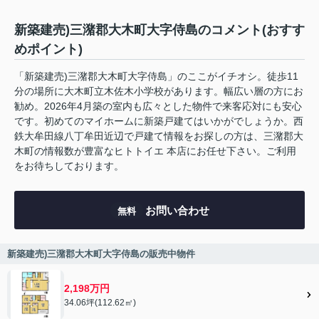
新築建売)三潴郡大木町大字侍島のコメント(おすす
めポイント)
「新築建売)三潴郡大木町大字侍島」のここがイチオシ。徒歩11
分の場所に大木町立木佐木小学校があります。幅広い層の方にお
勧め。2026年4月築の室内も広々とした物件で来客応対にも安心
です。初めてのマイホームに新築戸建てはいかがでしょうか。西
鉄大牟田線八丁牟田近辺で戸建て情報をお探しの方は、三潴郡大
木町の情報数が豊富なヒトトイエ 本店にお任せ下さい。ご利用
をお待ちしております。
お問い合わせ
無料
新築建売)三潴郡大木町大字侍島の販売中物件
2,198万円
34.06坪(112.62㎡)