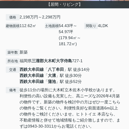
【居間・リビング】
2,198万円～2,298万円
価格
112.62㎡
54.43坪～
4LDK
建物面積
土地面積
間取り
54.97坪
(179.94㎡～
181.72㎡)
新築
築年数
福岡県
三潴郡大木町
大字侍島
727-1
所在地
西鉄大牟田線
「
八丁牟田
」駅 徒歩14分
交通
西鉄大牟田線
「
大溝
」駅 徒歩30分
西鉄大牟田線
「
蒲池
」駅 徒歩52分
徒歩11分の場所に大木町立木佐木小学校があります。
備考
利便性の高い設備も充実した、高ニーズな2026年4月築
の物件です。新築の物件を検討中の方はぜひ一度こちら
の物件をご覧ください。利便性良好な前面道路6m以上
の物件をご検討くださいませ。ヒトトイエ 本店なら、
不動産情報と併せて地域情報もご紹介致しますので、ま
ずは0943-30-3311からお電話ください。