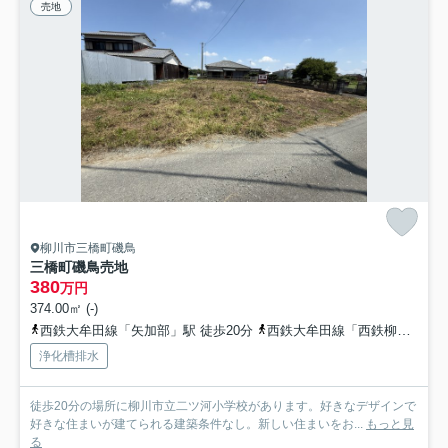
売地
柳川市三橋町磯鳥
三橋町磯鳥売地
380
万円
374.00㎡ (-)
西鉄大牟田線「矢加部」駅 徒歩20分
西鉄大牟田線「西鉄柳川」駅 徒歩30分
浄化槽排水
徒歩20分の場所に柳川市立二ツ河小学校があります。好きなデザインで
好きな住まいが建てられる建築条件なし。新しい住まいをお...
もっと見
る