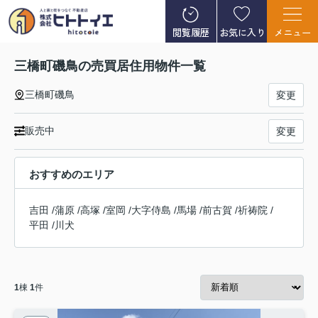
閲覧履歴
お気に入り
メニュー
三橋町磯鳥の売買居住用物件一覧
三橋町磯鳥
変更
販売中
変更
おすすめのエリア
吉田
/
蒲原
/
高塚
/
室岡
/
大字侍島
/
馬場
/
前古賀
/
祈祷院
/
平田
/
川犬
1
棟
1
件