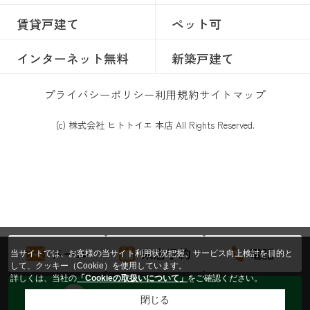
賃貸戸建て
ペット可
インターネット無料
新築戸建て
プライバシーポリシー
利用規約
サイトマップ
(c) 株式会社 ヒトトイエ 本店 All Rights Reserved.
メール
来店予約
電話
当サイトでは、お客様の当サイト利用状況把握、サービス向上検討を目的と
して、クッキー（Cookie）を使用しています。
詳しくは、当社の
「Cookieの取扱いについて」
をご確認ください。
トークからお問い合わせする
閉じる